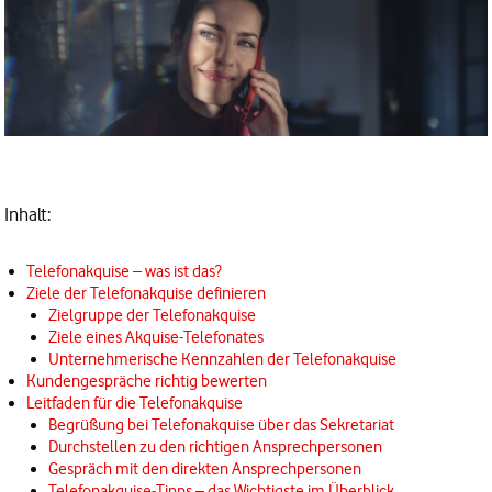
Inhalt:
Telefonakquise – was ist das?
Ziele der Telefonakquise definieren
Zielgruppe der Telefonakquise
Ziele eines Akquise-Telefonates
Unternehmerische Kennzahlen der Telefonakquise
Kundengespräche richtig bewerten
Leitfaden für die Telefonakquise
Begrüßung bei Telefonakquise über das Sekretariat
Durchstellen zu den richtigen Ansprechpersonen
Gespräch mit den direkten Ansprechpersonen
Telefonakquise-Tipps – das Wichtigste im Überblick