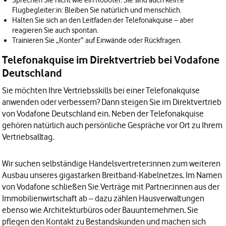
Sprechen Sie nicht wie ein Roboter. Sie sind auch kein:e
Flugbegleiter:in: Bleiben Sie natürlich und menschlich.
Halten Sie sich an den Leitfaden der Telefonakquise – aber
reagieren Sie auch spontan.
Trainieren Sie „Konter“ auf Einwände oder Rückfragen.
Telefonakquise im Direktvertrieb bei Vodafone
Deutschland
Sie möchten Ihre
Vertriebsskills
bei einer Telefonakquise
anwenden oder verbessern? Dann steigen Sie im Direktvertrieb
von Vodafone Deutschland ein. Neben der Telefonakquise
gehören natürlich auch persönliche Gespräche vor Ort zu Ihrem
Vertriebsalltag.
Wir suchen
selbständige Handelsvertreter:innen
zum weiteren
Ausbau unseres gigastarken
Breitband-Kabelnetzes
. Im Namen
von Vodafone schließen Sie Verträge mit
Partner:innen aus der
Immobilienwirtschaft
ab – dazu zählen Hausverwaltungen
ebenso wie Architekturbüros oder Bauunternehmen. Sie
pflegen den Kontakt zu Bestandskunden und machen sich