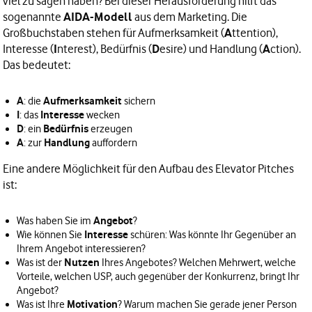
viel zu sagen haben? Bei dieser Herausforderung hilft das
sogenannte
AIDA-Modell
aus dem Marketing. Die
Großbuchstaben stehen für Aufmerksamkeit (
A
ttention),
Interesse (
I
nterest), Bedürfnis (
D
esire) und Handlung (
A
ction).
Das bedeutet:
A
Aufmerksamkeit
: die
sichern
I
Interesse
: das
wecken
D
Bedürfnis
: ein
erzeugen
A
Handlung
: zur
auffordern
Eine andere Möglichkeit für den Aufbau des Elevator Pitches
ist:
Angebot
Was haben Sie im
?
Interesse
Wie können Sie
schüren: Was könnte Ihr Gegenüber an
Ihrem Angebot interessieren?
Nutzen
Was ist der
Ihres Angebotes? Welchen Mehrwert, welche
Vorteile, welchen USP, auch gegenüber der Konkurrenz, bringt Ihr
Angebot?
Motivation
Was ist Ihre
? Warum machen Sie gerade jener Person