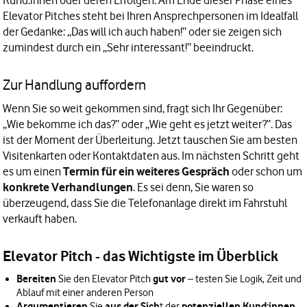
Kund:innen oder deren Erfolgen. Am Ende dieser Phase eines
Elevator Pitches steht bei Ihren Ansprechpersonen im Idealfall
der Gedanke: „Das will ich auch haben!“ oder sie zeigen sich
zumindest durch ein „Sehr interessant!“ beeindruckt.
Zur Handlung auffordern
Wenn Sie so weit gekommen sind, fragt sich Ihr Gegenüber:
„Wie bekomme ich das?“ oder „Wie geht es jetzt weiter?“. Das
ist der Moment der Überleitung. Jetzt tauschen Sie am besten
Visitenkarten oder Kontaktdaten aus. Im nächsten Schritt geht
es um einen
Termin für ein weiteres Gespräch
oder schon um
konkrete Verhandlungen
. Es sei denn, Sie waren so
überzeugend, dass Sie die Telefonanlage direkt im Fahrstuhl
verkauft haben.
Elevator Pitch - das Wichtigste im Überblick
Bereiten
gut vor
Sie den Elevator Pitch
– testen Sie Logik, Zeit und
Ablauf mit einer anderen Person
Argumentieren
aus der Sich
potenziellen Kund:innen
Sie
t der
,